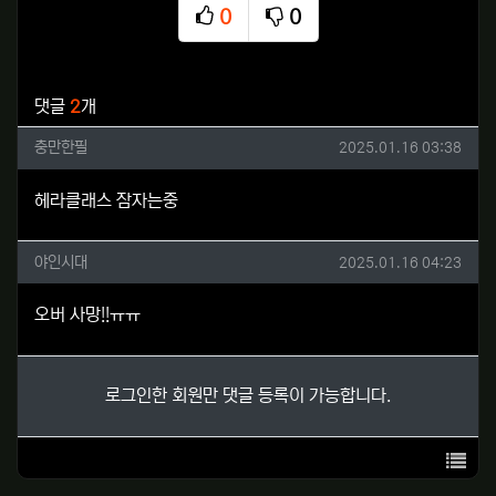
0
0
추천
비추천
관련자료
댓글
2
개
충만한필님의 댓글
작성일
충만한필
2025.01.16 03:38
헤라클래스 잠자는중
야인시대님의 댓글
작성일
야인시대
2025.01.16 04:23
오버 사망!!ㅠㅠ
로그인한 회원만 댓글 등록이 가능합니다.
목록