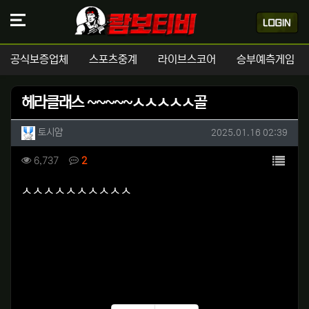
공식보증업체
스포츠중계
라이브스코어
승부예측게임
헤라클래스 ~~~~~ㅅㅅㅅㅅㅅ골
작성자 정보
작성
작성일
토시얌
2025.01.16 02:39
컨텐츠 정보
목록
조회
댓글
6,737
2
본문
ㅅㅅㅅㅅㅅㅅㅅㅅㅅㅅ