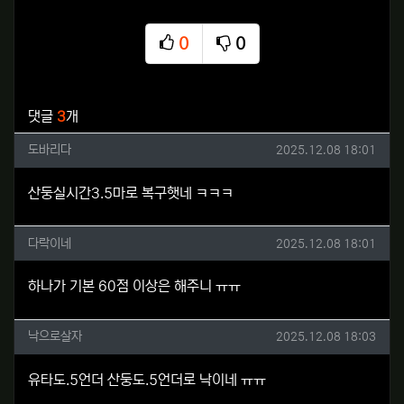
0
0
추천
비추천
관련자료
댓글
3
개
도바리다님의 댓글
작성일
도바리다
2025.12.08 18:01
산둥실시간3.5마로 복구햇네 ㅋㅋㅋ
다락이네님의 댓글
작성일
다락이네
2025.12.08 18:01
하나가 기본 60점 이상은 해주니 ㅠㅠ
낙으로살자님의 댓글
작성일
낙으로살자
2025.12.08 18:03
유타도.5언더 산둥도.5언더로 낙이네 ㅠㅠ