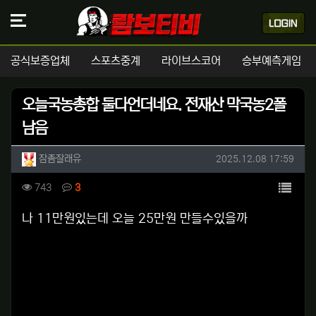
공식보증업체
스포츠중계
라이브스코어
승부예측게임
오늘국농총합 둘다언더네요. 전재산 막국농2폴
남음
작성자 정보
작성
작성일
잠좀잘래유
2025.12.08 17:59
컨텐츠 정보
목록
조회
댓글
743
3
본문
나 11만원있는데 오늘 25만원 만들수있을까