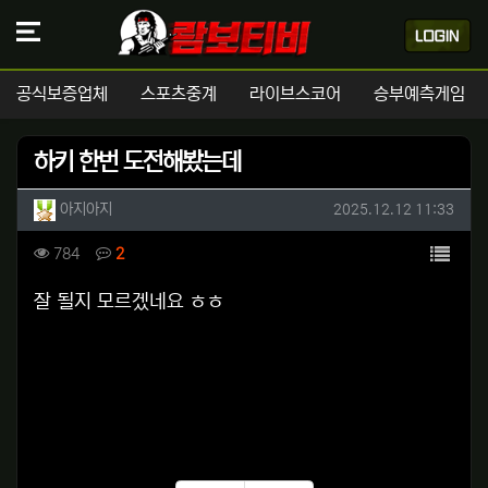
공식보증업체
스포츠중계
라이브스코어
승부예측게임
하키 한번 도전해봤는데
작성자 정보
작성
작성일
아지아지
2025.12.12 11:33
컨텐츠 정보
목록
조회
댓글
784
2
본문
잘 될지 모르겠네요 ㅎㅎ