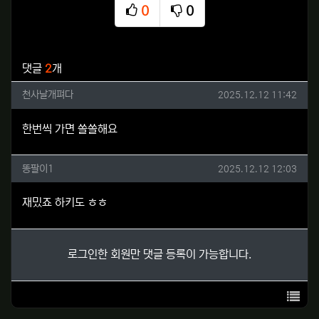
0
0
추천
비추천
관련자료
댓글
2
개
천사날개펴다님의 댓글
작성일
천사날개펴다
2025.12.12 11:42
한번씩 가면 쏠쏠해요
똥팔이1님의 댓글
작성일
똥팔이1
2025.12.12 12:03
재밌죠 하키도 ㅎㅎ
로그인한 회원만 댓글 등록이 가능합니다.
목록