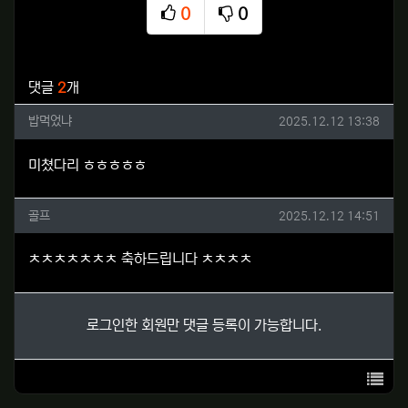
0
0
추천
비추천
관련자료
댓글
2
개
밥먹었냐님의 댓글
작성일
밥먹었냐
2025.12.12 13:38
미쳤다리 ㅎㅎㅎㅎㅎ
골프님의 댓글
작성일
골프
2025.12.12 14:51
ㅊㅊㅊㅊㅊㅊㅊ 축하드립니다 ㅊㅊㅊㅊ
로그인한 회원만 댓글 등록이 가능합니다.
목록