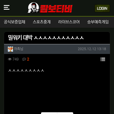
공식보증업체
스포츠중계
라이브스코어
승부예측게임
밀워키 대박 ㅅㅅㅅㅅㅅㅅㅅㅅㅅㅅㅅ
작성자 정보
작성
작성일
허촉님
2025.12.12 13:18
컨텐츠 정보
목록
조회
댓글
749
2
본문
ㅅㅅㅅㅅㅅㅅㅅㅅㅅ