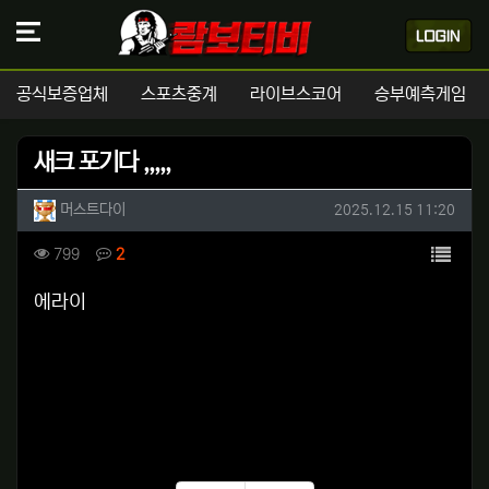
공식보증업체
스포츠중계
라이브스코어
승부예측게임
새크 포기다 ,,,,,
작성자 정보
작성
작성일
머스트다이
2025.12.15 11:20
컨텐츠 정보
목록
조회
댓글
799
2
본문
에라이