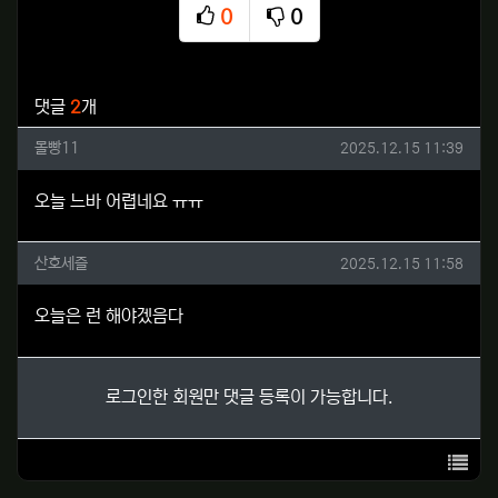
0
0
추천
비추천
관련자료
댓글
2
개
몰빵11님의 댓글
작성일
몰빵11
2025.12.15 11:39
오늘 느바 어렵네요 ㅠㅠ
산호세즐님의 댓글
작성일
산호세즐
2025.12.15 11:58
오늘은 런 해야겠음다
로그인한 회원만 댓글 등록이 가능합니다.
목록