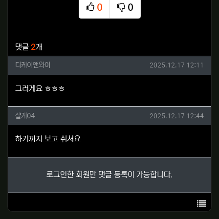
0
0
추천
비추천
관련자료
댓글
2
개
디케이앤와이님의 댓글
작성일
디케이앤와이
2025.12.17 12:11
그러게요 ㅎㅎㅎ
샬케04님의 댓글
작성일
샬케04
2025.12.17 12:44
하키까지 보고 쉬셔요
로그인한 회원만 댓글 등록이 가능합니다.
목록