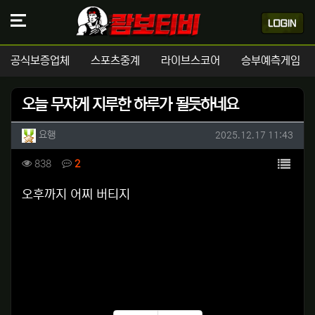
공식보증업체
스포츠중계
라이브스코어
승부예측게임
오늘 무쟈게 지루한 하루가 될듯하네요
작성자 정보
작성
작성일
요행
2025.12.17 11:43
컨텐츠 정보
목록
조회
댓글
838
2
본문
오후까지 어찌 버티지