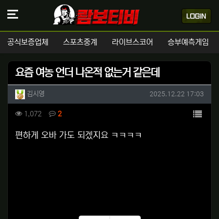
공식보증업체
스포츠중계
라이브스코어
승부예측게임
요즘 여농 언더 나온적 없는거 같은데
작성자 정보
작성
작성일
김시영
2025.12.22 17:03
컨텐츠 정보
목록
조회
댓글
1,072
2
본문
편하게 오바 가도 되겠지요 ㅋㅋㅋㅋ