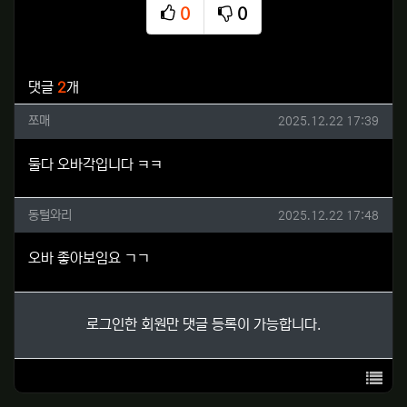
0
0
추천
비추천
관련자료
댓글
2
개
쪼매님의 댓글
작성일
쪼매
2025.12.22 17:39
둘다 오바각입니다 ㅋㅋ
동털와리님의 댓글
작성일
동털와리
2025.12.22 17:48
오바 좋아보임요 ㄱㄱ
로그인한 회원만 댓글 등록이 가능합니다.
목록