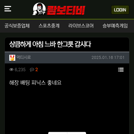
공식보증업체
스포츠중계
라이브스코어
승부예측게임
상큼하게 아침 느바 한그릇 갑시다
작성자 정보
작성
작성일
먹티시로
2025.01.16 17:01
컨텐츠 정보
목록
조회
댓글
6,235
2
본문
해장 배팅 피닉스 좋네요