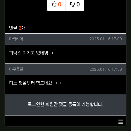
0
0
추천
비추천
관련자료
댓글
2
개
아라리아님의 댓글
작성일
아라리아
2025.01.16 17:09
피닉스 이기고 있네영 ㅋ
야구올킬님의 댓글
작성일
야구올킬
2025.01.16 17:58
디트 첫폴부터 힘드네요 ㅋㅋ
로그인한 회원만 댓글 등록이 가능합니다.
목록