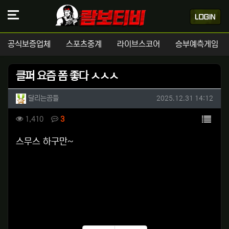
공식보증업체
스포츠중계
라이브스코어
승부예측게임
클퍼 요즘 폼 좋다 ㅅㅅㅅ
작성자 정보
작성
작성일
달리는곰들
2025.12.31 14:12
컨텐츠 정보
목록
조회
댓글
1,410
3
본문
스무스 하구만~