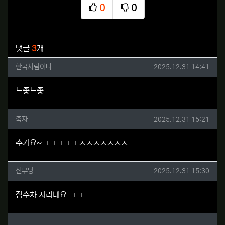
0
0
추천
비추천
관련자료
댓글
3
개
한국사람이다님의 댓글
작성일
한국사람이다
2025.12.31 14:41
느좋느좋
죽자님의 댓글
작성일
죽자
2025.12.31 15:21
추카요~ㅋㅋㅋㅋㅋ ㅅㅅㅅㅅㅅㅅㅅ
선무당님의 댓글
작성일
선무당
2025.12.31 15:30
점수차 지리네요 ㅋㅋ