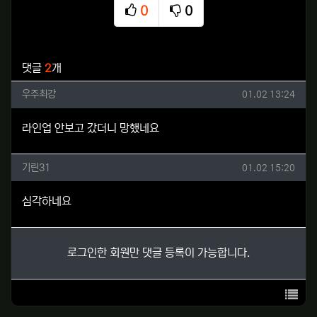
0
0
추천
비추천
관련자료
댓글
2
개
우주최강님의 댓글
작성일
우주최강
01.02 13:24
라인업 안보고 갔더니 망했네요
기린31님의 댓글
작성일
기린31
01.02 15:20
심각하네요
로그인한 회원만 댓글 등록이 가능합니다.
목록