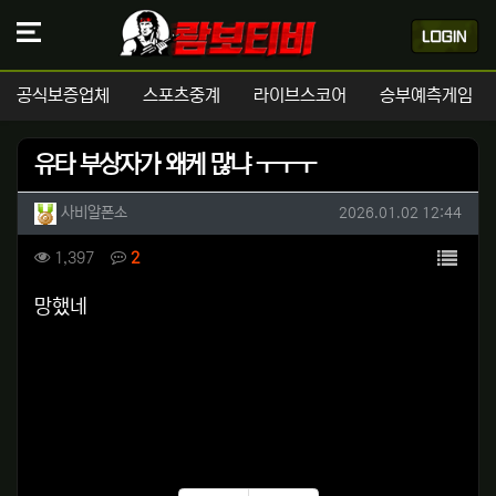
공식보증업체
스포츠중계
라이브스코어
승부예측게임
유타 부상자가 왜케 많냐 ㅜㅜㅜ
작성자 정보
작성
작성일
사비알폰소
2026.01.02 12:44
컨텐츠 정보
목록
조회
댓글
1,397
2
본문
망했네