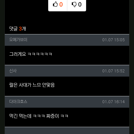
0
0
추천
비추천
관련자료
댓글
3
개
오메가브이님의 댓글
작성일
오메가브이
01.07 15:05
그러게요 ㅋㅋㅋㅋㅋㅋ
신사님의 댓글
작성일
신사
01.07 15:52
랄은 사대가 느므 안맞음
다아크호스님의 댓글
작성일
다아크호스
01.07 16:14
먹긴 먹는데 ㅋㅋㅋ 짜증이 ㅋㅋ