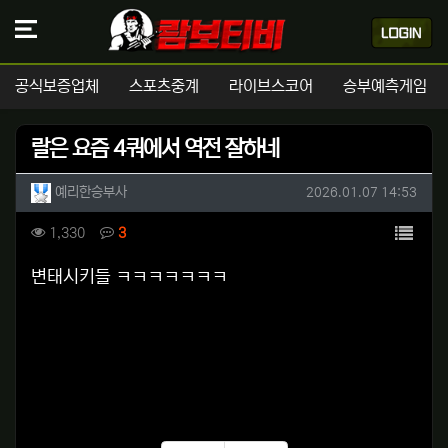
공식보증업체
스포츠중계
라이브스코어
승부예측게임
랄은 요즘 4쿼에서 역전 잘하네
작성자 정보
작성
작성일
예리한승부사
2026.01.07 14:53
컨텐츠 정보
목록
조회
댓글
1,330
3
본문
변태시키들 ㅋㅋㅋㅋㅋㅋㅋ