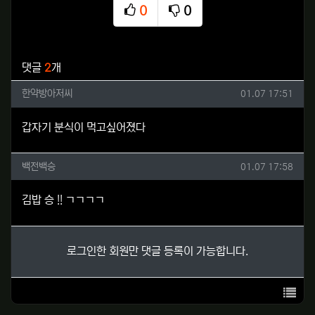
0
0
추천
비추천
관련자료
댓글
2
개
한약방아저씨님의 댓글
작성일
한약방아저씨
01.07 17:51
갑자기 분식이 먹고싶어졌다
백전백승님의 댓글
작성일
백전백승
01.07 17:58
김밥 승 !! ㄱㄱㄱㄱ
로그인한 회원만 댓글 등록이 가능합니다.
목록