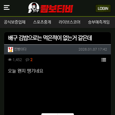
공식보증업체
스포츠중계
라이브스코어
승부예측게임
배구 김밥으로는 먹은적이 없는거 같은데
작성자 정보
작성
작성일
찐빵이다
2026.01.07 17:42
컨텐츠 정보
목록
조회
댓글
1,452
2
본문
오늘 왠지 땡기네요