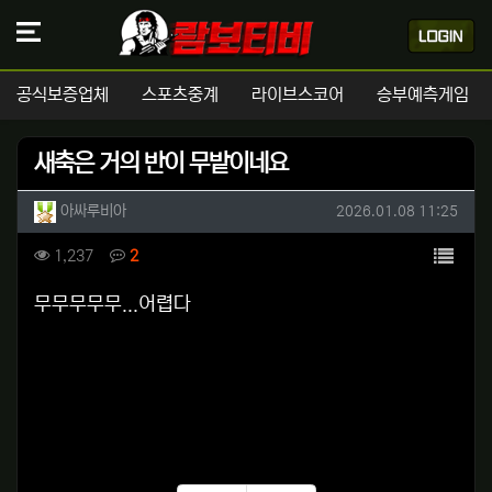
공식보증업체
스포츠중계
라이브스코어
승부예측게임
새축은 거의 반이 무밭이네요
작성자 정보
작성
작성일
아싸루비아
2026.01.08 11:25
컨텐츠 정보
목록
조회
댓글
1,237
2
본문
무무무무무...어렵다