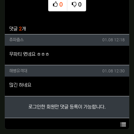
0
0
추천
비추천
관련자료
댓글
2
개
츄파춥스님의 댓글
작성일
츄파춥스
01.08 12:18
무파티 였네요 ㅎㅎㅎ
해병유격대님의 댓글
작성일
해병유격대
01.08 12:30
많긴 하네요
로그인한 회원만 댓글 등록이 가능합니다.
목록