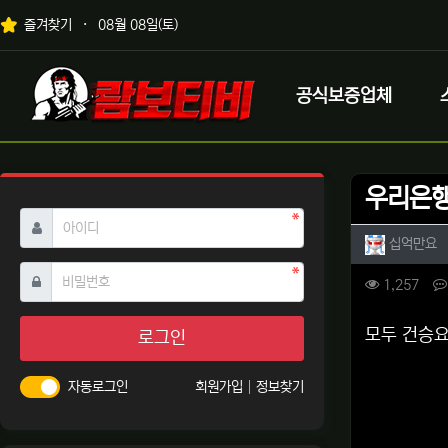
상단 네비
즐겨찾기
08월 08일(토)
메인 메뉴
로고
공식보증업체
우리은행
필수
아이디
작성자 
작
십억만요
필수
비밀번호
컨텐츠 
조회
1,257
본문
모두 건승요
로그인
자동로그인
회원가입
정보찾기