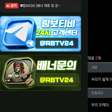
공지
⛔람보티비 [배너 제휴 및 공식 입점 문의 안내]
⛔람보티비 [포인트: 상품전환 및 제휴전환 안내]
⛔람보티비 [정회원 등급UP! 안내사항]
⛔람보티비 [채팅방 이용시 주의사항]
⛔람보티비 [공식보증업체 안내]
관련자료
댓글
2
개
개끌님의
개끌
우리가 쉽게 
돈좀줘요
돈좀줘요
우리 오케이.