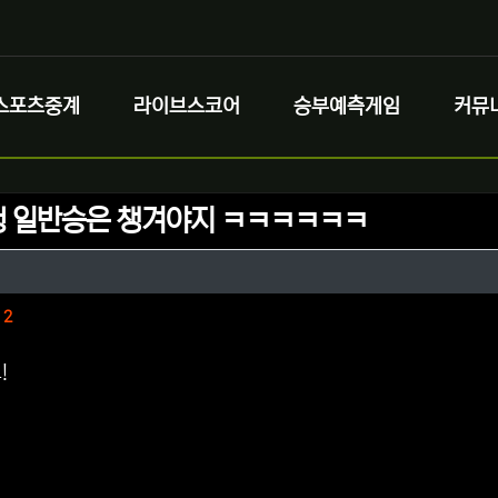
스포츠중계
라이브스코어
승부예측게임
커뮤
 일반승은 챙겨야지 ㅋㅋㅋㅋㅋㅋ
정보
성
정보
댓글
2
!