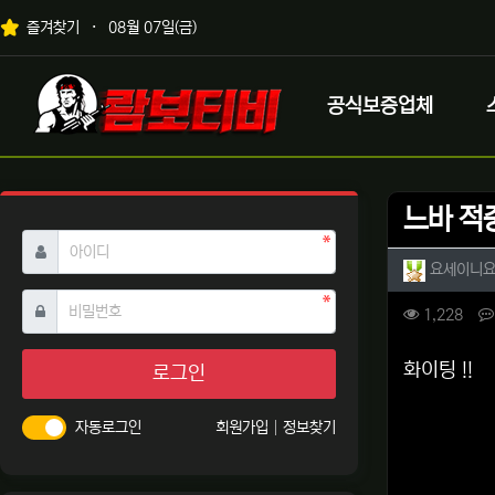
상단 네비
즐겨찾기
08월 07일(금)
메인 메뉴
로고
공식보증업체
느바 적중좀
필수
아이디
작성자 
요세이니
필수
비밀번호
컨텐츠 
조회
1,228
본문
화이팅 !!
로그인
자동로그인
회원가입
정보찾기