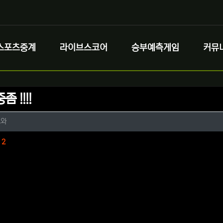
스포츠중계
라이브스코어
승부예측게임
커뮤
 !!!!
정보
작성
요와
정보
댓글
2