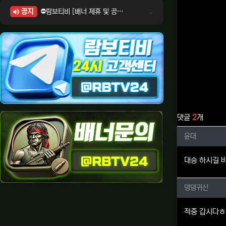
공지
⛔람보티비 [배너 제휴 및 공식 입점 문의 안내]
⛔람보티비 [포인트: 상품전환 및 제휴전환 안내]
⛔람보티비 [정회원 등급UP! 안내사항]
⛔람보티비 [채팅방 이용시 주의사항]
⛔람보티비 [공식보증업체 안내]
관련자료
댓글
2
개
윤대님의
윤대
대승 하시길 
댕댕귀신
댕댕귀신
적중 갑시다