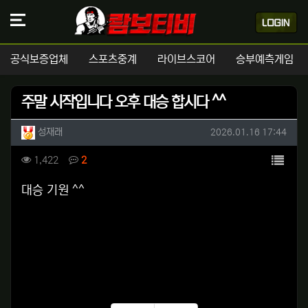
공식보증업체
스포츠중계
라이브스코어
승부예측게임
주말 시작입니다 오후 대승 합시다 ^^
작성자 정보
작성
작성일
성재래
2026.01.16 17:44
컨텐츠 정보
목록
조회
댓글
1,422
2
본문
대승 기원 ^^