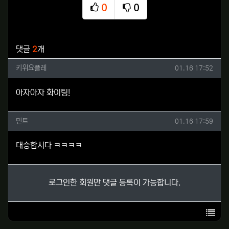
0
0
추천
비추천
관련자료
댓글
2
개
키위요플레님의 댓글
작성일
키위요플레
01.16 17:52
아자아자 화이팅!
민트님의 댓글
작성일
민트
01.16 17:59
대승합시다 ㅋㅋㅋㅋ
로그인한 회원만 댓글 등록이 가능합니다.
목록