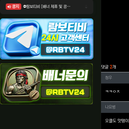
공지
⛔람보티비 [배너 제휴 및 공식 입점 문의 안내]
⛔람보티비 [포인트: 상품전환 및 제휴전환 안내]
⛔람보티비 [정회원 등급UP! 안내사항]
⛔람보티비 [채팅방 이용시 주의사항]
⛔람보티비 [공식보증업체 안내]
관련자료
댓글
2
개
청우님의
청우
ㅋㅋㅇㅈ
나요벙님
나요벙
오클도 맛탱