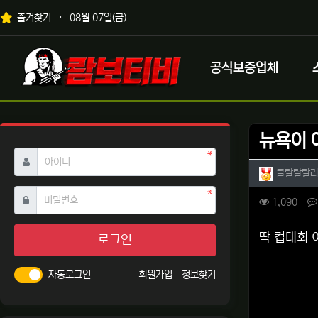
상단 네비
즐겨찾기
08월 07일(금)
메인 메뉴
로고
공식보증업체
뉴욕이 
필수
아이디
작성자 
클랄랄랄
필수
비밀번호
컨텐츠 
조회
1,090
본문
딱 컵대회 
로그인
자동로그인
회원가입
정보찾기