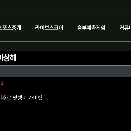
스포츠중계
라이브스코어
승부예측게임
커뮤
이상해
정보
작성
라
정보
댓글
2
이후로 맛탱이 가버렸다.