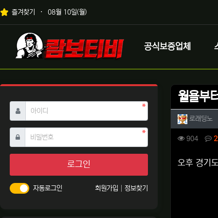
상단 네비
즐겨찾기
08월 10일(월)
메인 메뉴
로고
공식보증업체
월욜부터
필수
아이디
작성자 
작
로래딩노
필수
비밀번호
컨텐츠 
조회
904
2
본문
오후 경기
로그인
자동로그인
회원가입
정보찾기