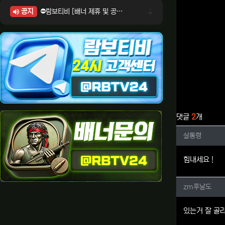
공지
⛔람보티비 [배너 제휴 및 공식 입점 문의 안내]
⛔람보티비 [포인트: 상품전환 및 제휴전환 안내]
⛔람보티비 [정회원 등급UP! 안내사항]
⛔람보티비 [채팅방 이용시 주의사항]
⛔람보티비 [공식보증업체 안내]
관련자료
댓글
2
개
살통령님
살통령
힘내세요 !
zm후날
zm후날도
있는거 잘 골