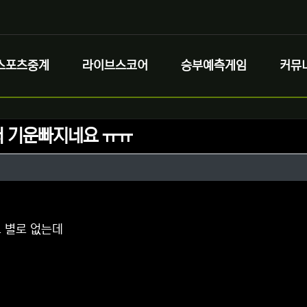
스포츠중계
라이브스코어
승부예측게임
커뮤
 기운빠지네요 ㅠㅠ
정보
성
정보
댓글
도 별로 없는데