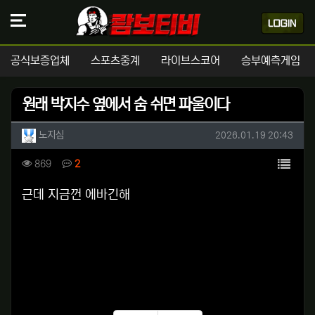
공식보증업체
스포츠중계
라이브스코어
승부예측게임
원래 박지수 옆에서 숨 쉬면 파울이다
작성자 정보
작성
작성일
노지심
2026.01.19 20:43
컨텐츠 정보
목록
조회
댓글
869
2
본문
근데 지금껀 에바긴해