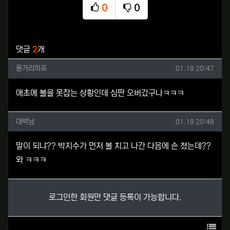
0
0
추천
비추천
관련자료
댓글
2
개
용가리하프님의 댓글
작성일
용가리하프
01.19 20:47
애초에 볼을 못잡는 상황인데 심판 오버갔구나ㅋㅋㅋ
대박남님의 댓글
작성일
대박남
01.19 20:48
말이 되냐?? 박지수가 먼저 볼 치고 나간 다음에 손 쳤는데??
와 ㅋㅋㅋ
로그인한 회원만 댓글 등록이 가능합니다.
목록