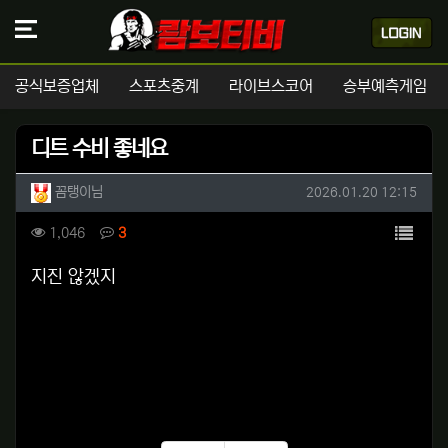
공식보증업체
스포츠중계
라이브스코어
승부예측게임
디트 수비 좋네요
작성자 정보
작성
작성일
꼼탱이님
2026.01.20 12:15
컨텐츠 정보
목록
조회
댓글
1,046
3
본문
지진 않겠지