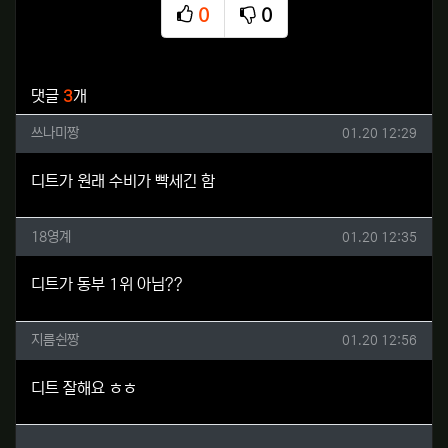
0
0
추천
비추천
관련자료
댓글
3
개
쓰나미짱님의 댓글
작성일
쓰나미짱
01.20 12:29
디트가 원래 수비가 빡세긴 함
18영계님의 댓글
작성일
18영계
01.20 12:35
디트가 동부 1위 아님??
지름쉰짱님의 댓글
작성일
지름쉰짱
01.20 12:56
디트 잘해요 ㅎㅎ