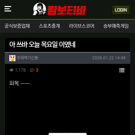
공식보증업체
스포츠중계
라이브스코어
승부예측게임
아 쓰바 오늘 목요일 이였네
작성자 정보
작성
작성일
주워먹기신동
2026.01.22 14:49
컨텐츠 정보
목록
조회
댓글
1,178
3
본문
피목 ㅡㅡ