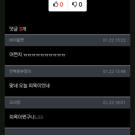
0
0
추천
비추천
관련자료
댓글
3
개
바이올렛님의 댓글
작성일
바이올렛
01.22 15:22
어쩐지 ㅠㅠㅠㅠㅠㅠㅠㅠㅠㅠ
진북동부엉이님의 댓글
작성일
진북동부엉이
01.22 15:49
맞네 오늘 피목이었네
오사장님의 댓글
작성일
오사장
01.22 16:01
피목이였구나;.;;;;