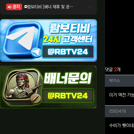
공지
⛔람보티비 [배너 제휴 및 공식 입점 문의 안내]
⛔람보티비 [포인트: 상품전환 및 제휴전환 안내]
⛔람보티비 [정회원 등급UP! 안내사항]
⛔람보티비 [채팅방 이용시 주의사항]
⛔람보티비 [공식보증업체 안내]
관련자료
댓글
2
개
박카스님
박카스
이거 역전 가
리오04
리오0478
수비가 쒯이네