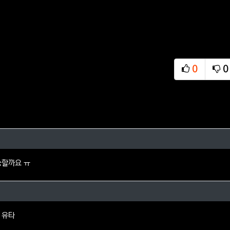
0
0
추천
비
의 댓글
능할까요 ㅠ
78님의 댓글
 유타