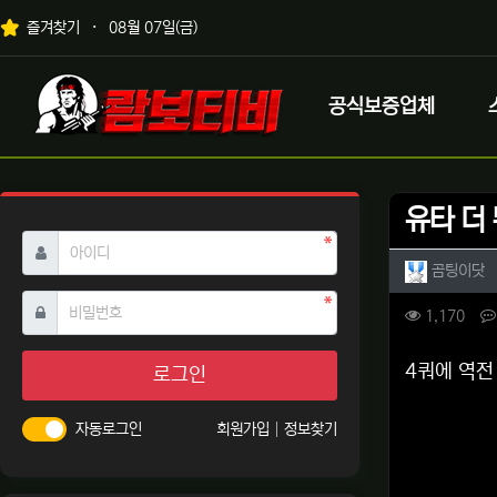
상단 네비
즐겨찾기
08월 07일(금)
메인 메뉴
로고
공식보증업체
유타 더
필수
아이디
작성자 
작
곰팅이닷
필수
비밀번호
컨텐츠 
조회
1,170
본문
4쿼에 역전
로그인
자동로그인
회원가입
정보찾기