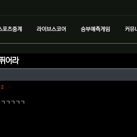
스포츠중계
라이브스코어
승부예측게임
커뮤
 뛰어라
정보
성
정보
댓글
2
 ㄱㄱㄱㄱㄱ