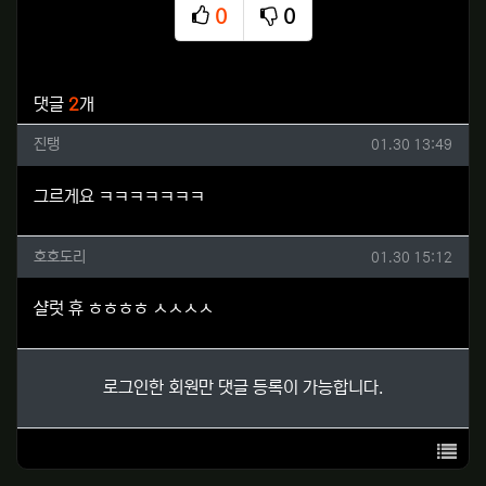
0
0
추천
비추천
관련자료
댓글
2
개
진탱님의 댓글
작성일
진탱
01.30 13:49
그르게요 ㅋㅋㅋㅋㅋㅋㅋ
호호도리님의 댓글
작성일
호호도리
01.30 15:12
샬럿 휴 ㅎㅎㅎㅎ ㅅㅅㅅㅅ
로그인한 회원만 댓글 등록이 가능합니다.
목록