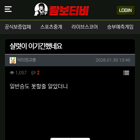
공식보증업체
스포츠중계
라이브스코어
승부예측게임
샬럿이 이기긴했네요
작성자 정보
작성
작성일
닥터정규풍
2026.01.30 13:40
컨텐츠 정보
목록
조회
댓글
1,057
2
본문
일반승도 못할줄 알았더니