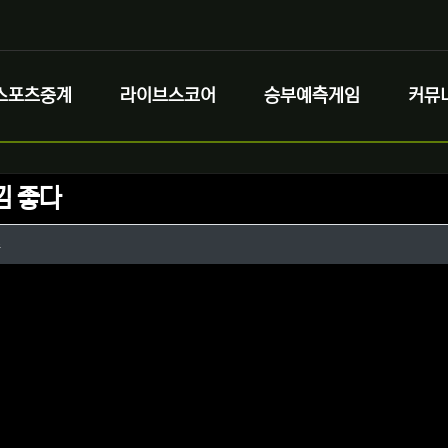
스포츠중계
라이브스코어
승부예측게임
커뮤
낌 좋다
정보
작성
스
정보
댓글