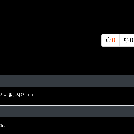
0
0
추천
비
님의 댓글
기지 않을까요 ㅋㅋㅋ
리님의 댓글
려라