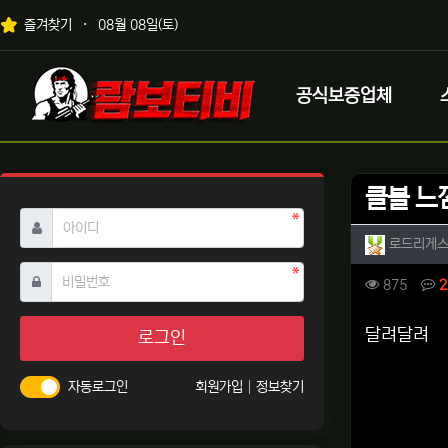
상단 네비
즐겨찾기
08월 08일(토)
메인 메뉴
로고
공식보증업체
클블 느
필수
아이디
작성자 
로드리게
필수
비밀번호
컨텐츠 
조회
875
2
본문
달려달려
로그인
자동로그인
회원가입
정보찾기