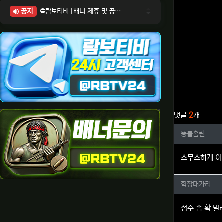
공지
⛔람보티비 [배너 제휴 및 공식 입점 문의 안내]
⛔람보티비 [포인트: 상품전환 및 제휴전환 안내]
⛔람보티비 [정회원 등급UP! 안내사항]
⛔람보티비 [채팅방 이용시 주의사항]
⛔람보티비 [공식보증업체 안내]
관련자료
댓글
2
개
똥볼홈런
똥볼홈런
스무스하게 이
학장대가
학장대가리
점수 좀 확 벌