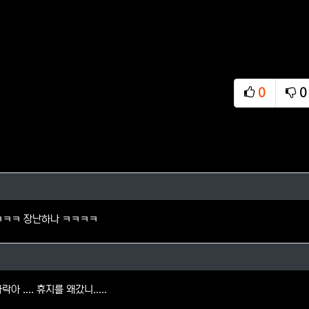
0
0
추천
비
님의 댓글
ㅋㅋㅋㅋ 장난하나 ㅋㅋㅋㅋ
이유님의 댓글
아 .... 휴지를 왜갔니.....