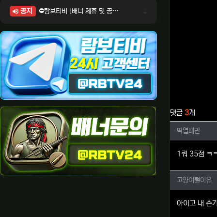
공지
⛔람보티비 [배너 제휴 및 공식 입점 문의 안내]
⛔람보티비 [포인트: 상품전환 및 제휴전환 안내]
⛔람보티비 [정회원 등급UP! 안내사항]
⛔람보티비 [채팅방 이용시 주의사항]
⛔람보티비 [공식보증업체 안내]
관련자료
댓글
3
개
딱열배만
딱열배만
1쿼 35점 
고양이털
고양이털이유
아이고 내 손가락