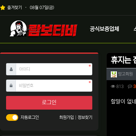
상단 네비
즐겨찾기
08월 07일(금)
메인 메뉴
로고
공식보증업체
휴지는 점
필수
아이디
작성자 
작
망고회원
필수
비밀번호
컨텐츠 
조회
813
3
본문
할말이 없네.
로그인
자동로그인
회원가입
정보찾기