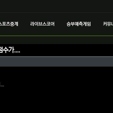
스포츠중계
라이브스코어
승부예측게임
커뮤
수가....
정보
성
정보
댓글
..