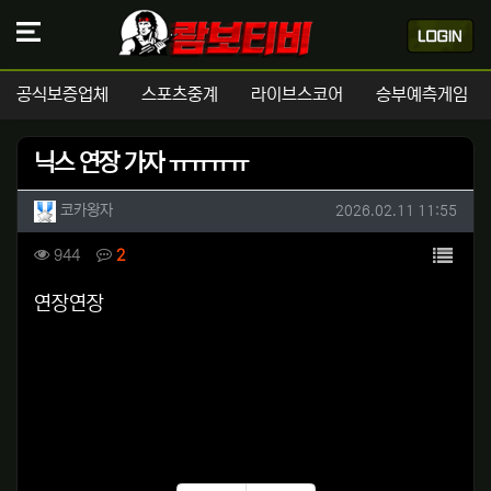
공식보증업체
스포츠중계
라이브스코어
승부예측게임
닉스 연장 가자 ㅠㅠㅠㅠ
작성자 정보
작성
작성일
코카왕자
2026.02.11 11:55
컨텐츠 정보
목록
조회
댓글
944
2
본문
연장연장