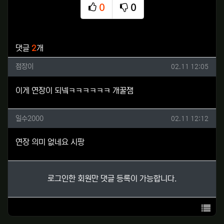
0
0
추천
비추천
관련자료
댓글
2
개
점장이님의 댓글
작성일
점장이
02.11 12:05
이게 연장이 되넼ㅋㅋㅋㅋㅋㅋ 개꿀잼
일수2000님의 댓글
작성일
일수2000
02.11 12:12
연장 의미 없네요 시팡
로그인한 회원만 댓글 등록이 가능합니다.
목록