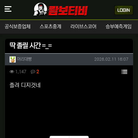
공식보증업체
스포츠중계
라이브스코어
승부예측게임
딱 졸릴 시간 =_=
작성자 정보
작성
작성일
머리대빵
2026.02.11 16:07
컨텐츠 정보
목록
조회
댓글
1,147
2
본문
졸려 디지것네