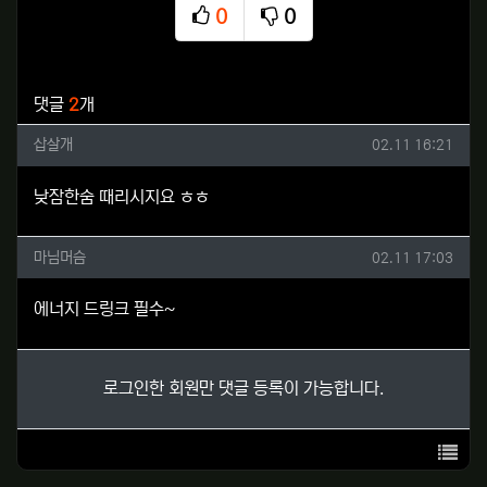
0
0
추천
비추천
관련자료
댓글
2
개
삽살개님의 댓글
작성일
삽살개
02.11 16:21
낮잠한숨 때리시지요 ㅎㅎ
마님머슴님의 댓글
작성일
마님머슴
02.11 17:03
에너지 드링크 필수~
로그인한 회원만 댓글 등록이 가능합니다.
목록