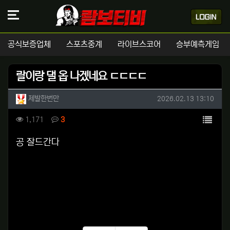
공식보증업체
스포츠중계
라이브스코어
승부예측게임
랄이랑 댈 옵 나겠네요 ㄷㄷㄷㄷ
작성자 정보
작성
작성일
제발한번만
2026.02.13 13:10
컨텐츠 정보
목록
조회
댓글
1,171
3
본문
공 잘드간다