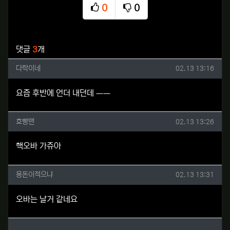
0
0
추천
비추천
관련자료
댓글
3
개
다락이네님의 댓글
작성일
다락이네
02.13 13:16
요즘 후반에 언더 내던데 ㅡㅡ
호빵맨님의 댓글
작성일
호빵맨
02.13 13:26
핵오바 가쥬아
용돈이적으냐님의 댓글
작성일
용돈이적으냐
02.13 13:31
오바는 날거 같네요