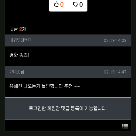
0
0
추천
비추천
관련자료
댓글
2
개
내귀두에캔디님의 댓글
작성일
내귀두에캔디
02.19 14:09
영화 좋죠!
묘미뱃님님의 댓글
작성일
묘미뱃님
02.19 14:47
유해진 나오는거 볼만합니다 추천 ~~
로그인한 회원만 댓글 등록이 가능합니다.
목록