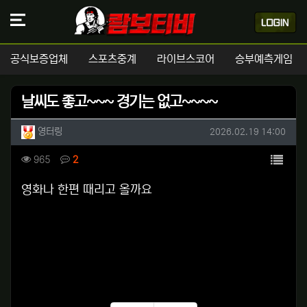
공식보증업체
스포츠중계
라이브스코어
승부예측게임
날씨도 좋고~~~ 경기는 없고~~~~
작성자 정보
작성
작성일
영터링
2026.02.19 14:00
컨텐츠 정보
목록
조회
댓글
965
2
본문
영화나 한편 때리고 올까요