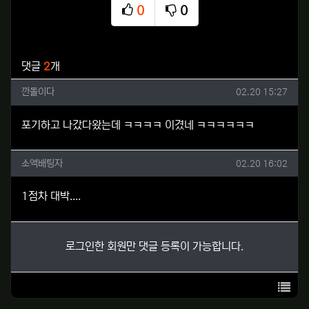
0
0
추천
비추천
관련자료
댓글
2
개
깐돌이다님의 댓글
작성일
깐돌이다
02.20 15:27
포기하고 나갔다왔는데 ㅋㅋㅋㅋ 이겼네 ㅋㅋㅋㅋㅋㅋ
소액배팅자님의 댓글
작성일
소액배팅자
02.20 16:02
1점차 대박....
로그인한 회원만 댓글 등록이 가능합니다.
목록