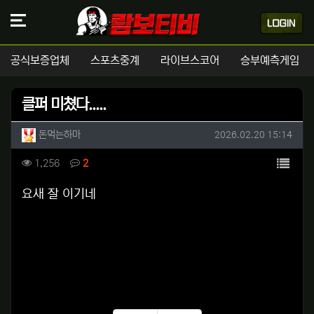
공식보증업체
스포츠중계
라이브스코어
승부예측게임
클퍼 미쳤다.....
작성자 정보
작성
작성일
돈먹는하마
2026.02.20 15:14
컨텐츠 정보
목록
조회
댓글
1,256
2
본문
요새 잘 이기네