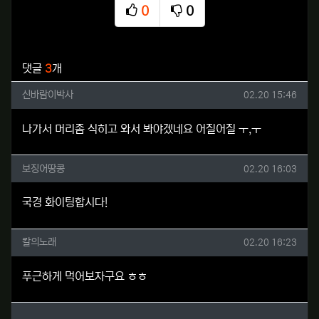
0
0
추천
비추천
관련자료
댓글
3
개
신바람이박사님의 댓글
작성일
신바람이박사
02.20 15:46
나가서 머리좀 식히고 와서 봐야겠네요 어질어질 ㅜ,ㅜ
보징어땅콩님의 댓글
작성일
보징어땅콩
02.20 16:03
국경 화이팅합시다!
칼의노래님의 댓글
작성일
칼의노래
02.20 16:23
푸근하게 먹어보자구요 ㅎㅎ