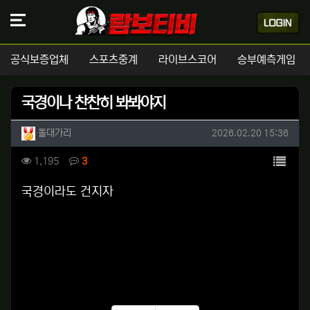
공식보증업체
스포츠중계
라이브스코어
승부예측게임
국경이나 찬찬히 봐봐야지
작성자 정보
작성
작성일
돌대가리
2026.02.20 15:36
컨텐츠 정보
목록
조회
댓글
1,195
3
본문
국경이라도 건지자