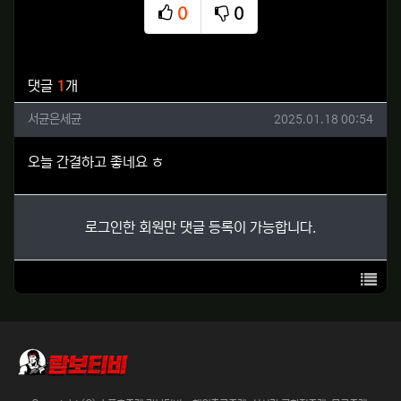
0
0
추천
비추천
관련자료
댓글
1
개
서균은세균님의 댓글
작성일
서균은세균
2025.01.18 00:54
오늘 간결하고 좋네요 ㅎ
로그인한 회원만 댓글 등록이 가능합니다.
목록