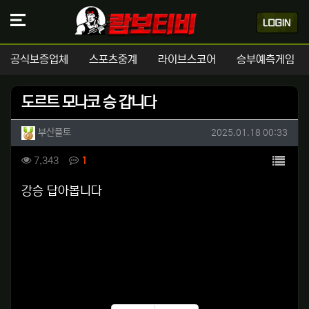
공식보증업체
스포츠중계
라이브스코어
승부예측게임
도르트 모나코 승 갑니다
작성자 정보
작성
작성일
부산플토
2025.01.18 00:33
컨텐츠 정보
목록
조회
댓글
7,343
1
본문
강승 답아봅니다