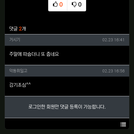
0
0
추천
비추천
관련자료
댓글
2
개
거시기님의 댓글
작성일
거시기
02.23 16:41
주말에 따숩더니 또 춥네요
악동휘일고님의 댓글
작성일
악동휘일고
02.23 16:56
감기조심^^
로그인한 회원만 댓글 등록이 가능합니다.
목록