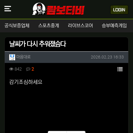
공식보증업체
스포츠중계
라이브스코어
승부예측게임
날씨가 다시 추워졌슴다
작성자 정보
작성
작성일
마음대로
2026.02.23 16:33
컨텐츠 정보
목록
조회
댓글
842
2
본문
감기조심하세요