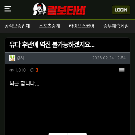
공식보증업체
스포츠중계
라이브스코어
승부예측게임
유타 후반에 역전 불가능하겠지요...
작성자 정보
작성
작성일
강지
2026.02.24 12:54
컨텐츠 정보
목록
조회
댓글
1,010
3
본문
퇴근 합니다...