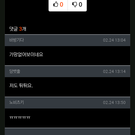
0
0
추천
비추천
관련자료
댓글
3
개
바방기다님의 댓글
작성일
바방기다
02.24 13:04
가망없어보이네요
담뱃줄님의 댓글
작성일
담뱃줄
02.24 13:14
저도 튀튀요.
노비츠키님의 댓글
작성일
노비츠키
02.24 13:50
ㅠㅠㅠㅠㅠ