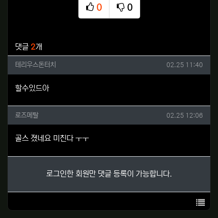
0
0
추천
비추천
관련자료
댓글
2
개
테리우스돈터치님의 댓글
작성일
테리우스돈터치
02.25 11:40
할수있드아
로즈메탈님의 댓글
작성일
로즈메탈
02.25 12:06
골스 졌네요 미친다 ㅜㅜ
로그인한 회원만 댓글 등록이 가능합니다.
목록