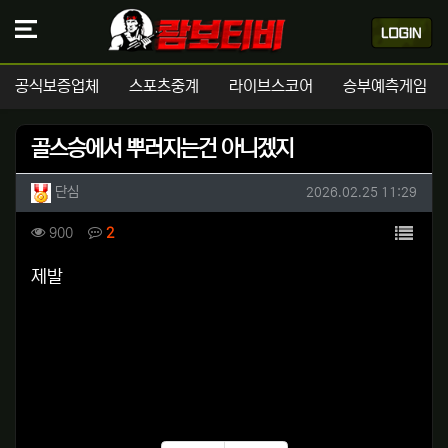
공식보증업체
스포츠중계
라이브스코어
승부예측게임
골스승에서 뿌러지는건 아니겠지
작성자 정보
작성
작성일
단심
2026.02.25 11:29
컨텐츠 정보
목록
조회
댓글
900
2
본문
제발