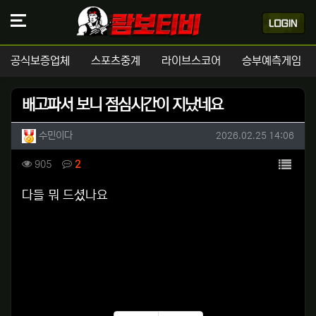
공식보증업체
스포츠중계
라이브스코어
승부예측게임
배고파서 보니 점심시간이 지났네요
작성자 정보
작성
작성일
수민이다
2026.02.25 14:06
컨텐츠 정보
목록
조회
댓글
905
2
본문
다들 뭐 드셨나요