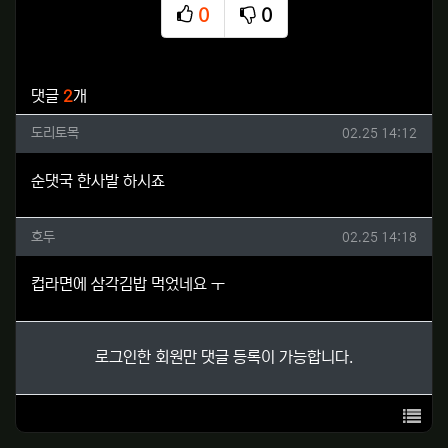
0
0
추천
비추천
관련자료
댓글
2
개
도리토목님의 댓글
작성일
도리토목
02.25 14:12
순댓국 한사발 하시죠
호두님의 댓글
작성일
호두
02.25 14:18
컵라면에 삼각김밥 먹었네요 ㅜ
로그인한 회원만 댓글 등록이 가능합니다.
목록