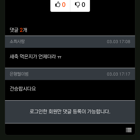
0
0
추천
비추천
관련자료
댓글
2
개
소희사랑님의 댓글
작성일
소희사랑
03.03 17:08
새축 먹은지가 언제더라 ㅠ
은행털이범님의 댓글
작성일
은행털이범
03.03 17:17
건승합시다요
로그인한 회원만 댓글 등록이 가능합니다.
목록