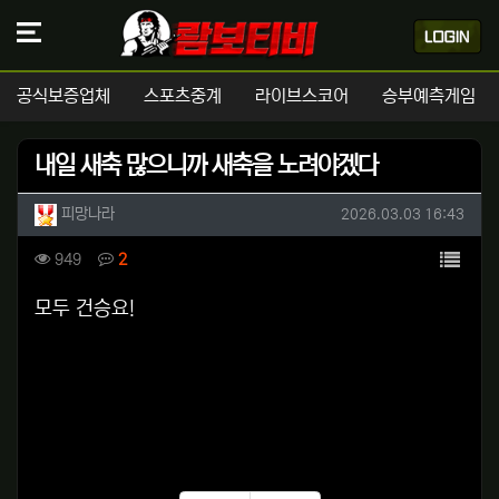
공식보증업체
스포츠중계
라이브스코어
승부예측게임
내일 새축 많으니까 새축을 노려야겠다
작성자 정보
작성
작성일
피망나라
2026.03.03 16:43
컨텐츠 정보
목록
조회
댓글
949
2
본문
모두 건승요!