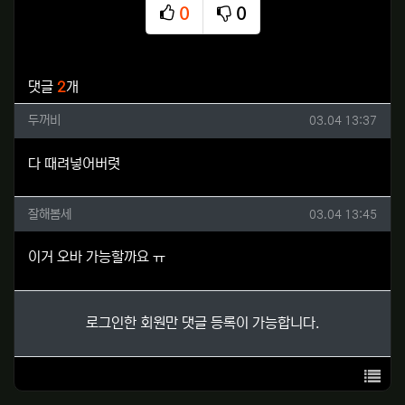
0
0
추천
비추천
관련자료
댓글
2
개
두꺼비님의 댓글
작성일
두꺼비
03.04 13:37
다 때려넣어버렷
잘해봄세님의 댓글
작성일
잘해봄세
03.04 13:45
이거 오바 가능할까요 ㅠ
로그인한 회원만 댓글 등록이 가능합니다.
목록