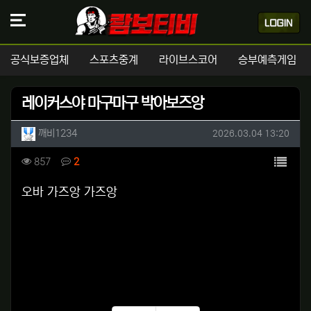
공식보증업체
스포츠중계
라이브스코어
승부예측게임
레이커스야 마구마구 박아보즈앙
작성자 정보
작성
작성일
깨비1234
2026.03.04 13:20
컨텐츠 정보
목록
조회
댓글
857
2
본문
오바 가즈앙 가즈앙