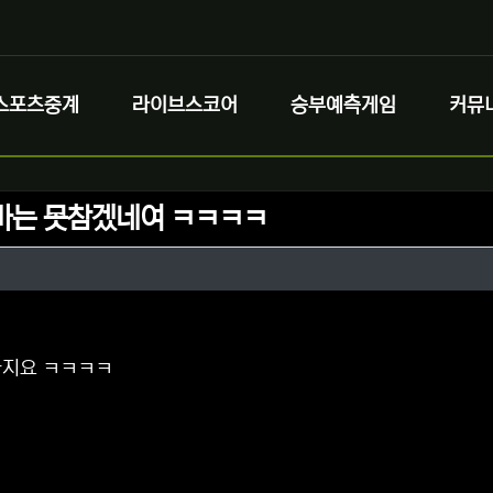
스포츠중계
라이브스코어
승부예측게임
커뮤
바는 못참겠네여 ㅋㅋㅋㅋ
정보
성
정보
댓글
바지요 ㅋㅋㅋㅋ