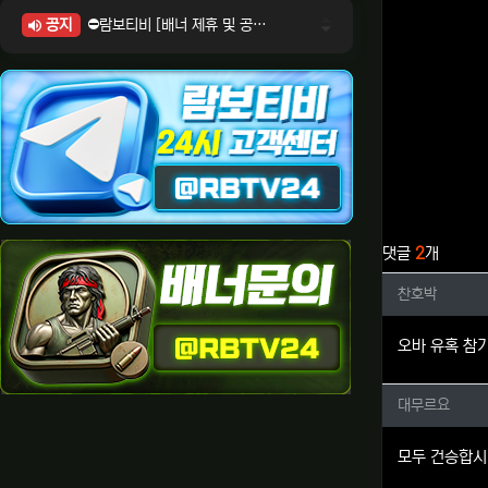
공지
⛔람보티비 [배너 제휴 및 공식 입점 문의 안내]
⛔람보티비 [포인트: 상품전환 및 제휴전환 안내]
⛔람보티비 [정회원 등급UP! 안내사항]
⛔람보티비 [채팅방 이용시 주의사항]
⛔람보티비 [공식보증업체 안내]
관련자료
댓글
2
개
찬호박님
찬호박
오바 유혹 참
대무르요
대무르요
모두 건승합