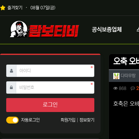
상단 네비
즐겨찾기
08월 07일(금)
메인 메뉴
로고
공식보증업체
오축 오
필수
아이디
작성자 
작
다따무랑
필수
비밀번호
컨텐츠 
조회
868
2
본문
호축은 오
로그인
자동로그인
회원가입
정보찾기