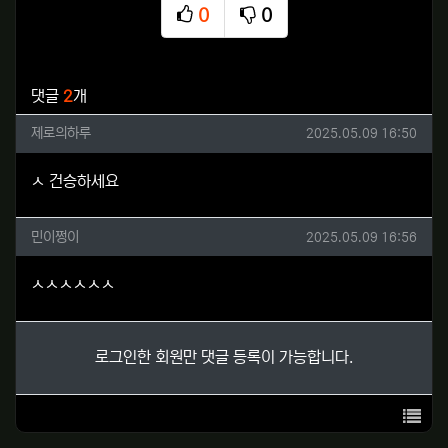
0
0
추천
비추천
관련자료
댓글
2
개
제로의하루님의 댓글
작성일
제로의하루
2025.05.09 16:50
ㅅ 건승하세요
민이쩡이님의 댓글
작성일
민이쩡이
2025.05.09 16:56
ㅅㅅㅅㅅㅅㅅ
로그인한 회원만 댓글 등록이 가능합니다.
목록