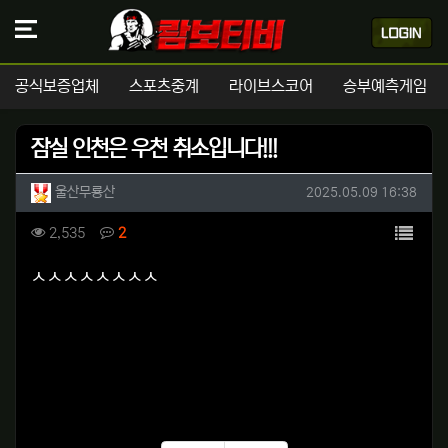
공식보증업체
스포츠중계
라이브스코어
승부예측게임
잠실 인천은 우천 취소입니다!!!
작성자 정보
작성
작성일
울산무룡산
2025.05.09 16:38
컨텐츠 정보
목록
조회
댓글
2,535
2
본문
ㅅㅅㅅㅅㅅㅅㅅㅅ