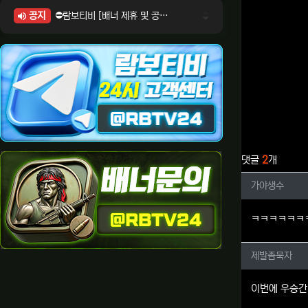
공지
⛔람보티비 [배너 제휴 및 공식 입점 문의 안내]
⛔람보티비 [포인트: 상품전환 및 제휴전환 안내]
⛔람보티비 [정회원 등급UP! 안내사항]
⛔람보티비 [채팅방 이용시 주의사항]
⛔람보티비 [공식보증업체 안내]
관련자료
댓글
2
개
가야생수
가야생수
ㅋㅋㅋㅋㅋㅋ
제발좀묵
제발좀묵자
이번에 우승간