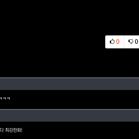
0
0
추천
비
님의 댓글
ㅋㅋㅋ
자님의 댓글
다 최강한화!