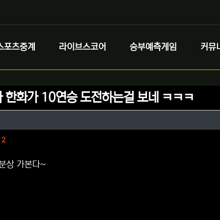
스포츠중계
라이브스코어
승부예측게임
커뮤
 한화가 10연승 도전하는걸 보네 ㅋㅋㅋ
정보
정보
댓글
2
분상 가본다~