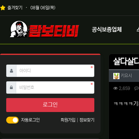
상단 네비
즐겨찾기
08월 06일(목)
메인 메뉴
로고
공식보증업체
살다살다
필수
아이디
작성자 
작성
키요시
필수
비밀번호
컨텐츠 
조회
2,659
본문
ㅋㅋㅋㅋ기
로그인
자동로그인
회원가입
정보찾기