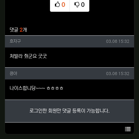
0
0
추천
비추천
관련자료
댓글
2
개
호자구님의 댓글
작성일
호자구
03.06 15:32
쳐발라 줬군요 굿굿
킁야님의 댓글
작성일
킁야
03.06 15:32
나이스합니당~~~ ㅎㅎㅎㅎ
로그인한 회원만 댓글 등록이 가능합니다.
목록