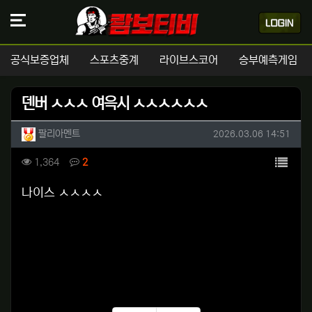
공식보증업체
스포츠중계
라이브스코어
승부예측게임
덴버 ㅅㅅㅅ 여윽시 ㅅㅅㅅㅅㅅㅅ
작성자 정보
작성
작성일
팔리아멘트
2026.03.06 14:51
컨텐츠 정보
목록
조회
댓글
1,364
2
본문
나이스 ㅅㅅㅅㅅ