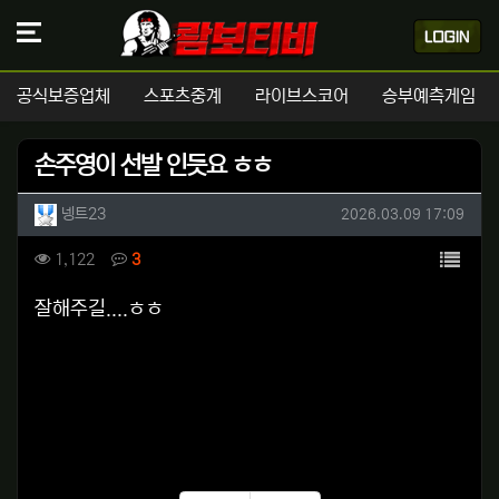
공식보증업체
스포츠중계
라이브스코어
승부예측게임
손주영이 선발 인듯요 ㅎㅎ
작성자 정보
작성
작성일
넹트23
2026.03.09 17:09
컨텐츠 정보
목록
조회
댓글
1,122
3
본문
잘해주길....ㅎㅎ