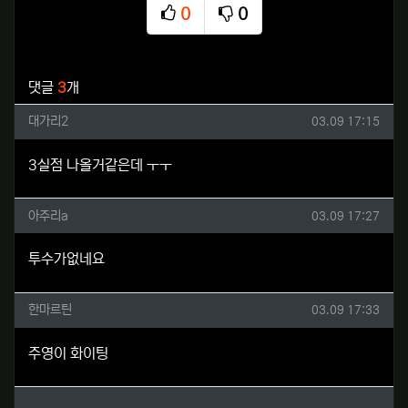
0
0
추천
비추천
관련자료
댓글
3
개
대가리2님의 댓글
작성일
대가리2
03.09 17:15
3실점 나올거같은데 ㅜㅜ
아주리a님의 댓글
작성일
아주리a
03.09 17:27
투수가없네요
한마르틴님의 댓글
작성일
한마르틴
03.09 17:33
주영이 화이팅