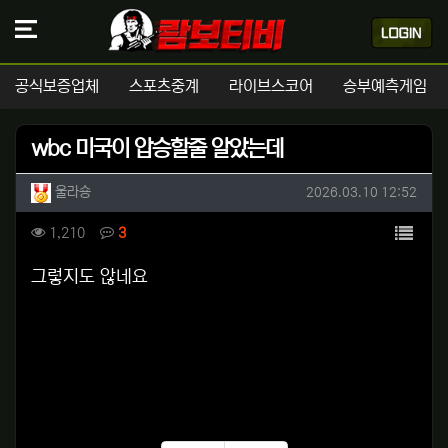
공식보증업체
스포츠중계
라이브스코어
승부예측게임
wbc 미국이 압승할줄 알았는데
작성자 정보
작성
작성일
울라숑
2026.03.10 12:52
컨텐츠 정보
목록
조회
댓글
1,210
3
본문
그렇지도 않네요