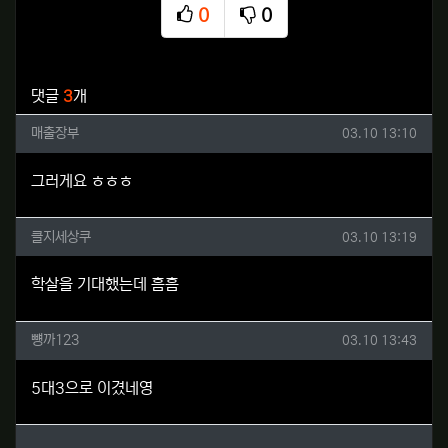
0
0
추천
비추천
관련자료
댓글
3
개
매출장부님의 댓글
작성일
매출장부
03.10 13:10
그러게요 ㅎㅎㅎ
클지세상쿠님의 댓글
작성일
클지세상쿠
03.10 13:19
학살을 기대했는데 흠흠
뻉까123님의 댓글
작성일
뻉까123
03.10 13:43
5대3으로 이겼네영