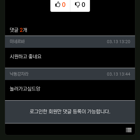
0
0
추천
비추천
관련자료
댓글
2
개
미네르바님의 댓글
작성일
미네르바
03.13 13:20
시원하고 좋네요
낙동강자라님의 댓글
작성일
낙동강자라
03.13 13:44
놀러가고싶드앙
로그인한 회원만 댓글 등록이 가능합니다.
목록