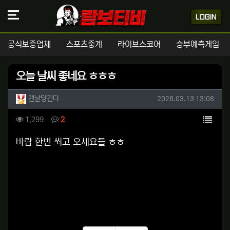
공식보증업체
스포츠중계
라이브스코어
승부예측게임
오늘 날씨 좋네요 ㅎㅎㅎ
작성자 정보
작성
작성일
맨날당긴다
2026.03.13 13:08
컨텐츠 정보
목록
조회
댓글
1,299
2
본문
바람 한번 쐬고 오세요들 ㅎㅎ