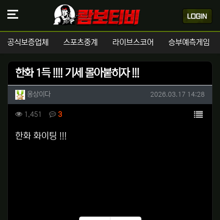
공식보증업체
스포츠중계
라이브스코어
승부예측게임
한화 1득 !!!! 기세 몰아붙히자 !!!
작성자 정보
작성
작성일
옹상이다
2026.03.17 14:28
컨텐츠 정보
목록
조회
댓글
1,451
3
본문
한화 화이팅 !!!