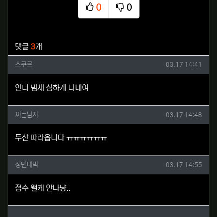
0
0
추천
비추천
관련자료
댓글
3
개
스쿠르님의 댓글
작성일
스쿠르
03.17 14:41
언더 냄새 심하게 나네여
쩌는남자님의 댓글
작성일
쩌는남자
03.17 14:48
두산 따라옵니다 ㅠㅠㅠㅠㅠㅠ
정민대박님의 댓글
작성일
정민대박
03.17 14:55
점수 왤케 안나냥..