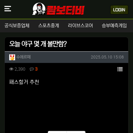
공식보증업체
스포츠중계
라이브스코어
승부예측게임
오늘 야구 몇 개 볼만함?
작성자 정보
작성
작성일
수에르떼
2025.05.10 15:08
컨텐츠 정보
목록
조회
댓글
2,390
3
본문
패스할거 추천