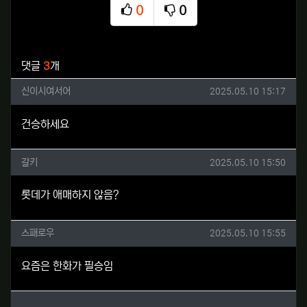
0
0
추천
비추천
관련자료
댓글
3
개
신이시여서어님의 댓글
작성일
신이시여서어
2025.05.10 15:17
건승하세요
갈키님의 댓글
작성일
갈키
2025.05.10 15:50
롯데가 애매하지 않음?
스패로우님의 댓글
작성일
스패로우
2025.05.10 15:55
요즘은 한화가 필승임