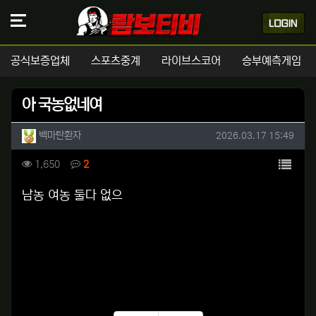
공식보증업체
스포츠중계
라이브스코어
승부예측게임
아 국농없네여
작성자 정보
작성
작성일
백마탄환자
2026.03.17 15:49
컨텐츠 정보
목록
조회
댓글
1,650
2
본문
남농 여농 둘다 없으