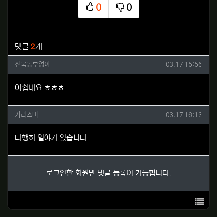
0
0
추천
비추천
관련자료
댓글
2
개
진북동부엉이님의 댓글
작성일
진북동부엉이
03.17 15:56
아쉽네요 ㅎㅎㅎ
카리스마님의 댓글
작성일
카리스마
03.17 16:13
다행히 일야가 있습니다
로그인한 회원만 댓글 등록이 가능합니다.
목록