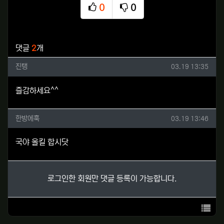
0
0
추천
비추천
관련자료
댓글
2
개
진탱님의 댓글
작성일
진탱
03.19 13:35
즐감하세요^^
한방에훅님의 댓글
작성일
한방에훅
03.19 13:46
국야 올킬 합시닷
로그인한 회원만 댓글 등록이 가능합니다.
목록