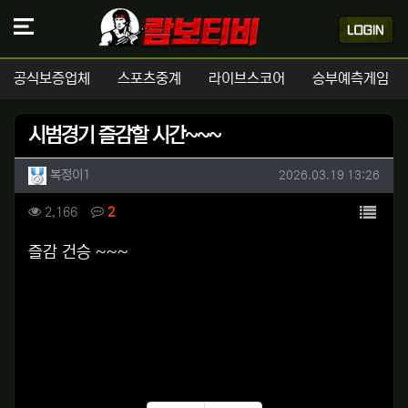
공식보증업체
스포츠중계
라이브스코어
승부예측게임
시범경기 즐감할 시간~~~
작성자 정보
작성
작성일
복정이1
2026.03.19 13:26
컨텐츠 정보
목록
조회
댓글
2,166
2
본문
즐감 건승 ~~~