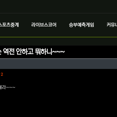
스포츠중계
라이브스코어
승부예측게임
커뮤
 역전 안하고 뭐하니~~~
정보
정보
댓글
2
해라~~~