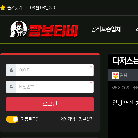
상단 네비
즐겨찾기
08월 08일(토)
메인 메뉴
로고
공식보증업체
다저스는
필수
아이디
작성자 
작성
암참
필수
비밀번호
컨텐츠 
조회
3,068
본문
얼렁 역전 
로그인
자동로그인
회원가입
정보찾기