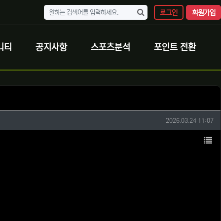
로그인
회원가입
니티
공지사항
스포츠분석
포인트 전환
작성일
2026.03.24 11:07
목